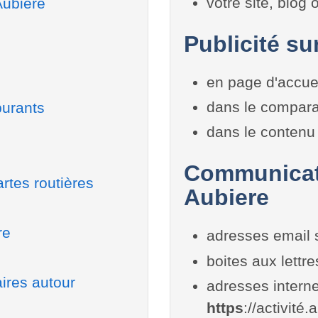
votre site, blog
Aubière
Publicité su
en page d'accue
dans le compara
burants
dans le contenu 
Communicati
rtes routières
Aubiere
re
adresses email 
boites aux lettr
ires autour
adresses interne
https
://activité.