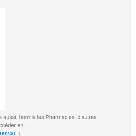
te aussi, hormis les Pharmacies, d'autres
céder en ...
_609240_1