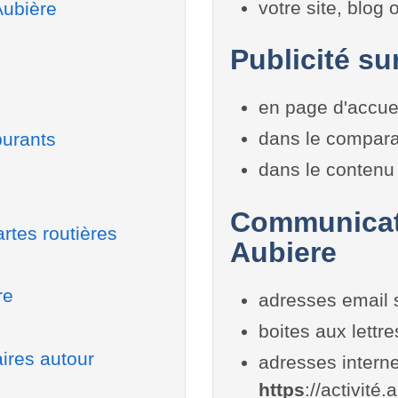
votre site, blog
Aubière
Publicité su
en page d'accue
dans le compara
burants
dans le contenu 
Communicati
rtes routières
Aubiere
re
adresses email 
boites aux lettr
ires autour
adresses interne
https
://activité.