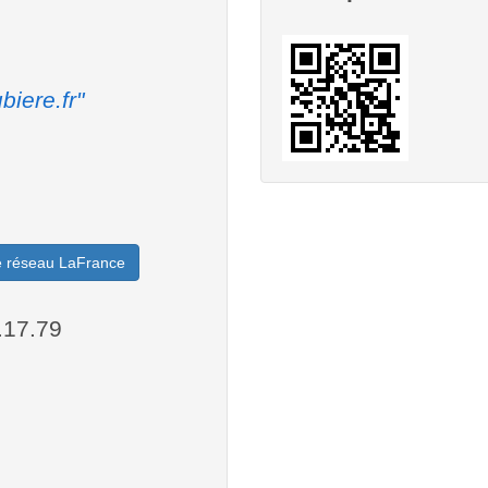
biere.fr"
le réseau LaFrance
.17.79