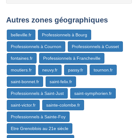
Autres zones géographiques
belleville.fr
Professionnels à Bourg
Professionnels à Cournon
Professionnels à Cusset
fontaines.fr
Professionnels à Francheville
moutiers.fr
neuvy.fr
passy.fr
tournon.fr
saint-bonnet.fr
saint-felix.fr
Professionnels à Saint-Just
saint-symphorien.fr
saint-victor.fr
sainte-colombe.fr
Professionnels à Sainte-Foy
Etre Grenoblois au 21e siècle