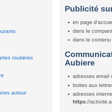
Publicité su
en page d'accue
dans le compara
burants
dans le contenu 
Communicati
rtes routières
Aubiere
re
adresses email 
boites aux lettr
ires autour
adresses interne
https
://activité.