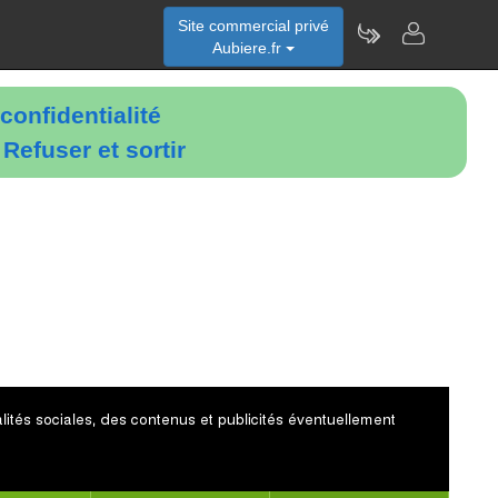
Site commercial privé
Aubiere.fr
confidentialité
é
Refuser et sortir