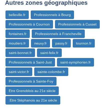
Autres zones géographiques
belleville.fr
Professionnels à Bourg
Professionnels à Cournon
Professionnels à Cusset
fontaines.fr
Professionnels à Francheville
moutiers.fr
neuvy.fr
passy.fr
tournon.fr
saint-bonnet.fr
saint-felix.fr
Professionnels à Saint-Just
saint-symphorien.fr
saint-victor.fr
sainte-colombe.fr
Professionnels à Sainte-Foy
Etre Grenoblois au 21e siècle
:Etre Stéphanois au 21e siècle