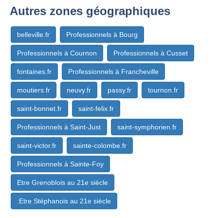
Autres zones géographiques
belleville.fr
Professionnels à Bourg
Professionnels à Cournon
Professionnels à Cusset
fontaines.fr
Professionnels à Francheville
moutiers.fr
neuvy.fr
passy.fr
tournon.fr
saint-bonnet.fr
saint-felix.fr
Professionnels à Saint-Just
saint-symphorien.fr
saint-victor.fr
sainte-colombe.fr
Professionnels à Sainte-Foy
Etre Grenoblois au 21e siècle
:Etre Stéphanois au 21e siècle