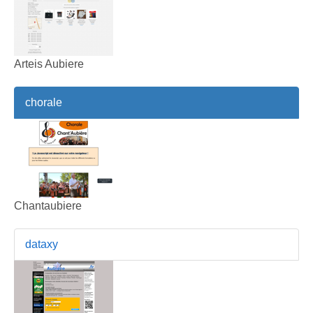
Arteis Aubiere
chorale
Chantaubiere
dataxy