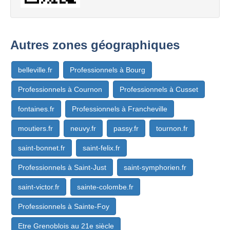
Autres zones géographiques
belleville.fr
Professionnels à Bourg
Professionnels à Cournon
Professionnels à Cusset
fontaines.fr
Professionnels à Francheville
moutiers.fr
neuvy.fr
passy.fr
tournon.fr
saint-bonnet.fr
saint-felix.fr
Professionnels à Saint-Just
saint-symphorien.fr
saint-victor.fr
sainte-colombe.fr
Professionnels à Sainte-Foy
Etre Grenoblois au 21e siècle