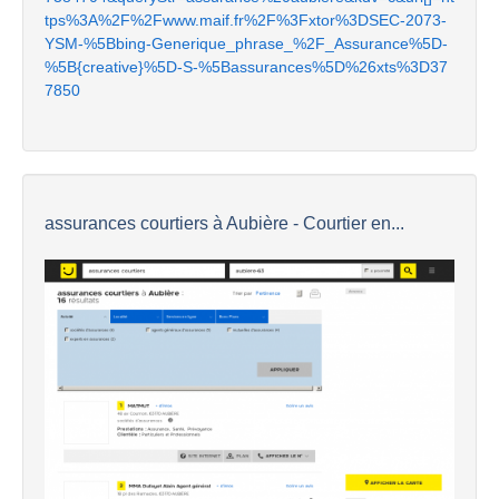
tps%3A%2F%2Fwww.maif.fr%2F%3Fxtor%3DSEC-2073-
YSM-%5Bbing-Generique_phrase_%2F_Assurance%5D-
%5B{creative}%5D-S-%5Bassurances%5D%26xts%3D37
7850
assurances courtiers à Aubière - Courtier en...