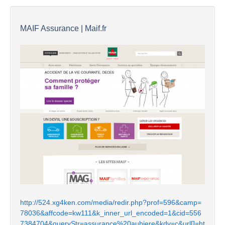
MAIF Assurance | Maif.fr
http://524.xg4ken.com/media/redir.php?prof=596&camp=
78036&affcode=kw111&k_inner_url_encoded=1&cid=556
7384704&queryStr=assurance%20aubiere&kdv=c&url[]=ht